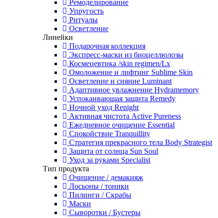
Ремоделирование
Упругость
Ритуалы
Осветление
Линейки
Подарочная коллекция
Экспресс-маски из биоцеллюлозы
Космецевтика /skin regimen/Lx
Омоложение и лифтинг Sublime Skin
Осветление и сияние Luminant
Адаптивное увлажнение Hydramemory
Успокаивающая защита Remedy
Ночной уход Renight
Активная чистота Active Pureness
Ежедневное очищение Essential
Спокойствие Tranquillity
Стратегия прекрасного тела Body Strategist
Защита от солнца Sun Soul
Уход за руками Specialist
Тип продукта
Очищение / демакияж
Лосьоны / тоники
Пилинги / Скрабы
Маски
Сыворотки / Бустеры