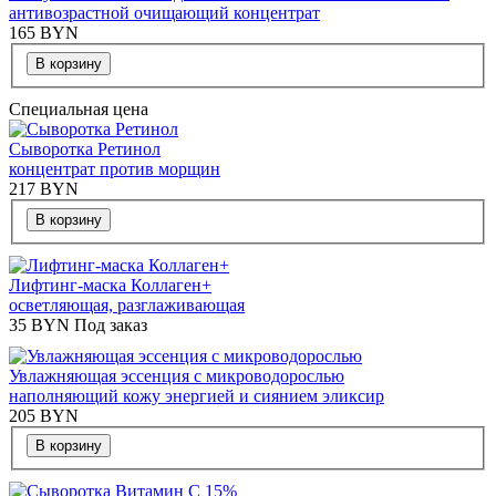
антивозрастной очищающий концентрат
165
BYN
В корзину
Специальная цена
Сыворотка Ретинол
концентрат против морщин
217
BYN
В корзину
Лифтинг-маска Коллаген+
осветляющая, разглаживающая
35
BYN
Под заказ
Увлажняющая эссенция с микроводорослью
наполняющий кожу энергией и сиянием эликсир
205
BYN
В корзину