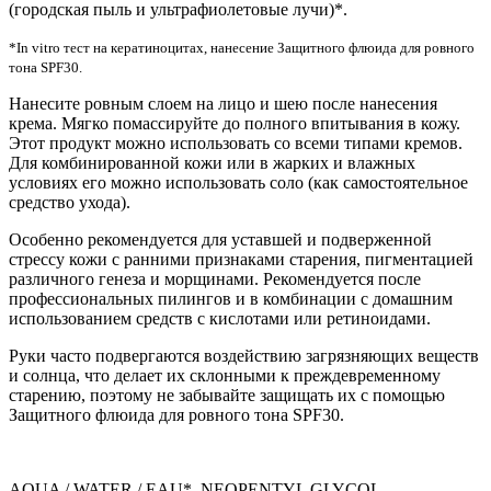
(городская пыль и ультрафиолетовые лучи)*.
*In vitro тест на кератиноцитах, нанесение Защитного флюида для ровного
тона SPF30.
Нанесите ровным слоем на лицо и шею после нанесения
крема. Мягко помассируйте до полного впитывания в кожу.
Этот продукт можно использовать со всеми типами кремов.
Для комбинированной кожи или в жарких и влажных
условиях его можно использовать соло (как самостоятельное
средство ухода).
О
собенно рекомендуется для уставшей и подверженной
стрессу кожи с ранними признаками старения, пигментацией
различного генеза и морщинами. Рекомендуется после
профессиональных пилингов и в комбинации с домашним
использованием средств с кислотами или ретиноидами.
Руки часто подвергаются воздействию загрязняющих веществ
и солнца, что делает их склонными к преждевременному
старению, поэтому не забывайте защищать их с помощью
Защитного флюида для ровного тона SPF30.
AQUA / WATER / EAU*, NEOPENTYL GLYCOL