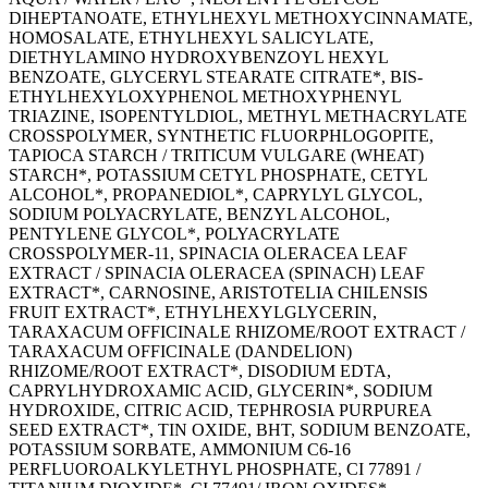
DIHEPTANOATE, ETHYLHEXYL METHOXYCINNAMATE,
HOMOSALATE, ETHYLHEXYL SALICYLATE,
DIETHYLAMINO HYDROXYBENZOYL HEXYL
BENZOATE, GLYCERYL STEARATE CITRATE*, BIS-
ETHYLHEXYLOXYPHENOL METHOXYPHENYL
TRIAZINE, ISOPENTYLDIOL, METHYL METHACRYLATE
CROSSPOLYMER, SYNTHETIC FLUORPHLOGOPITE,
TAPIOCA STARCH / TRITICUM VULGARE (WHEAT)
STARCH*, POTASSIUM CETYL PHOSPHATE, CETYL
ALCOHOL*, PROPANEDIOL*, CAPRYLYL GLYCOL,
SODIUM POLYACRYLATE, BENZYL ALCOHOL,
PENTYLENE GLYCOL*, POLYACRYLATE
CROSSPOLYMER-11, SPINACIA OLERACEA LEAF
EXTRACT / SPINACIA OLERACEA (SPINACH) LEAF
EXTRACT*, CARNOSINE, ARISTOTELIA CHILENSIS
FRUIT EXTRACT*, ETHYLHEXYLGLYCERIN,
TARAXACUM OFFICINALE RHIZOME/ROOT EXTRACT /
TARAXACUM OFFICINALE (DANDELION)
RHIZOME/ROOT EXTRACT*, DISODIUM EDTA,
CAPRYLHYDROXAMIC ACID, GLYCERIN*, SODIUM
HYDROXIDE, CITRIC ACID, TEPHROSIA PURPUREA
SEED EXTRACT*, TIN OXIDE, BHT, SODIUM BENZOATE,
POTASSIUM SORBATE, AMMONIUM C6-16
PERFLUOROALKYLETHYL PHOSPHATE, CI 77891 /