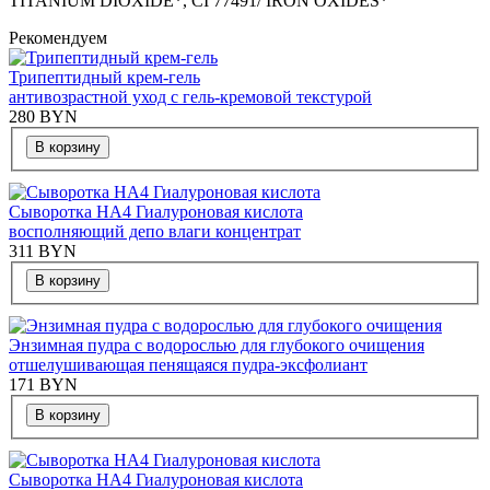
TITANIUM DIOXIDE*, CI 77491/ IRON OXIDES*
Рекомендуем
Трипептидный крем-гель
антивозрастной уход с гель-кремовой текстурой
280
BYN
В корзину
Сыворотка HA4 Гиалуроновая кислота
восполняющий депо влаги концентрат
311
BYN
В корзину
Энзимная пудра с водорослью для глубокого очищения
отшелушивающая пенящаяся пудра-эксфолиант
171
BYN
В корзину
Сыворотка HA4 Гиалуроновая кислота